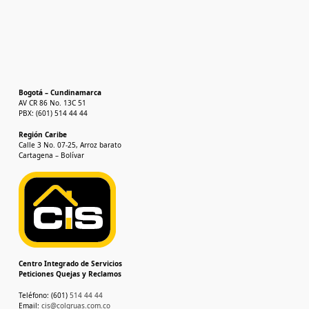
Bogotá – Cundinamarca
AV CR 86 No. 13C 51
PBX: (601) 514 44 44
Región Caribe
Calle 3 No. 07-25, Arroz barato
Cartagena – Bolívar
Centro Integrado de Servicios
Peticiones Quejas y Reclamos
Teléfono: (601)
514 44 44
Email:
cis@colgruas.com.co