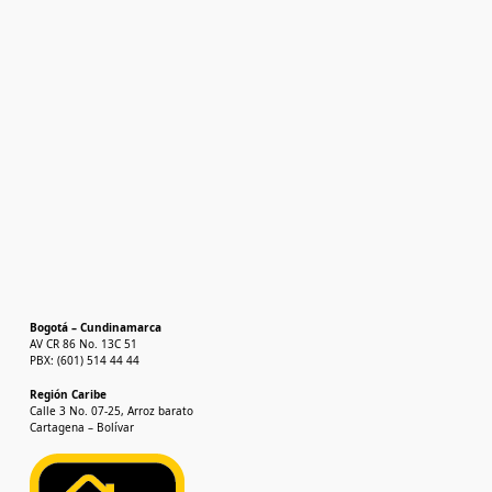
Bogotá – Cundinamarca
AV CR 86 No. 13C 51
PBX: (601) 514 44 44
Región Caribe
Calle 3 No. 07-25, Arroz barato
Cartagena – Bolívar