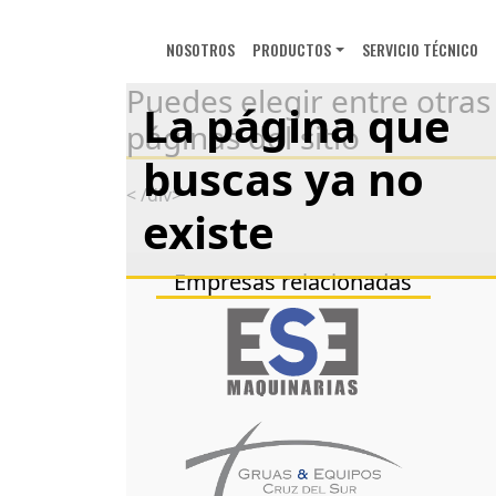
NOSOTROS
PRODUCTOS
SERVICIO TÉCNICO
Puedes elegir entre otras
La página que
páginas del sitio
buscas ya no
< /div>
existe
Empresas relacionadas